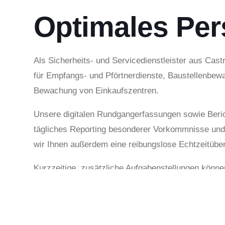
Optimales Per
Als Sicherheits- und Servicedienstleister aus Cas
für Empfangs- und Pförtnerdienste, Baustellenbewa
Bewachung von Einkaufszentren.
Unsere digitalen Rundgangerfassungen sowie Beric
tägliches Reporting besonderer Vorkommnisse und
wir Ihnen außerdem eine reibungslose Echtzeitübe
Kurzzeitige, zusätzliche Aufgabenstellungen können
als Kunde wissen auf diese Weise genau, wann di
Wir bieten Ihnen effiziente und serviceorientierte
flexibel einsetzbar und zuverlässig. Alle Mitarbei