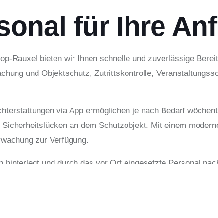
sonal für Ihre An
trop-Rauxel bieten wir Ihnen schnelle und zuverlässige Bere
chung und Objektschutz, Zutrittskontrolle, Veranstaltungss
hterstattungen via App ermöglichen je nach Bedarf wöchent
 Sicherheitslücken an dem Schutzobjekt. Mit einem moderne
rwachung zur Verfügung.
 hinterlegt und durch das vor Ort eingesetzte Personal nac
e entsprechende Aufgabenstellung erledigt wurde.
 Personal- und Sicherheitslösungen. Unser mehrsprachiges und
ter:innen sind nach §34a (GewO) ausgebildet, durch die jewe